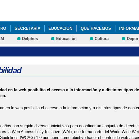
Pasar al
contenido
principal
TRO
SECRETARÍA
EDUCACIÓN
QUÉ HACEMOS
INFÓRMA
LM
Delphos
Educación
Cultura
Depor
bilidad
idad en la web posibilita el acceso a la información y a distintos tipos
ico.
dad en la web posibilita el acceso a la información y a distintos tipos de con
s años han surgido diversas iniciativas para coordinar un conjunto de directric
es la Web Accessibility Initiative (WAI), que forma parte del World Wide W
 Guidelines (WCAG) 1.0 que tiene como objetivo hacer el contenido web acce