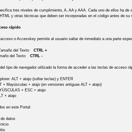
ifica tres niveles de cumplimiento, A, AA y AAA. Cada uno de ellos ha de a
HTML y otras técnicas que deben ser incorporadas en el código antes de su v
ceso rápido
acceso o Accesskey permite al usuario saltar de inmediato a una parte espec
 Tamaño del Texto:
CTRL +
amaño del Texto:
CTRL -
el tipo de navegador utilizado la forma de acceder a las teclas de acceso ráp
plorer: ALT + atajo (soltar teclas) y ENTER
LT + Mayúsculas + atajo (en versiones antiguas ALT + atajo)
YÚSCULAS + ESC + atajo
T + atajo
dos en este Portal:
 de datos
Inicio
tio