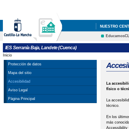
NUESTRO CEN
EducamosC
IES Serranía Baja, Landete (Cuenca)
Inicio
Se encuentra usted aquí
Accesi
Protección de datos
Mapa del sitio
Accesibilidad
La accesibil
físico o técn
Aviso Legal
Página Principal
La accesibili
técnico.
En los último
más conocida 
Accessibility